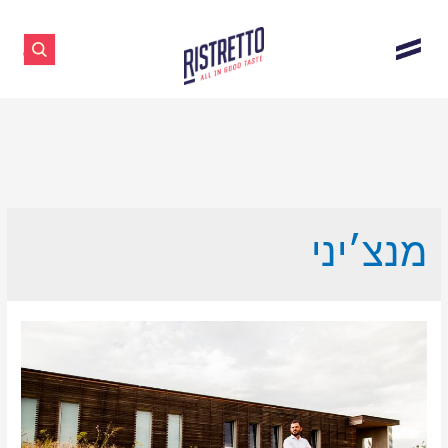
מנצ׳יני