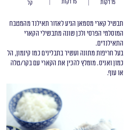
15 דקות
15 דקות
קל
תבשיל קארי מסמאן הגיע לאזור תאילנד מהמטבח
המוסלמי הפרסי ולכן שונה מתבשילי הקארי
התאילנדים.
בעל חריפות מתונה ועשיר בתבלינים כמו קינמון, הל
כמון ואניס. מומלץ להכין את הקארי עם בקר/טלה
או עוף.