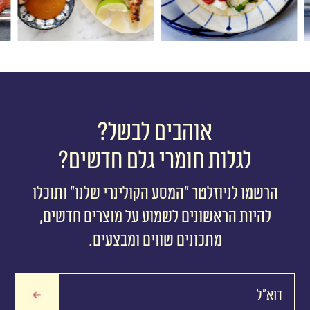
מרק טום קה
א
רוטב בוטנים ורוטב פלפל
מרק תאילנדי מסורתי
שחור
ג
אוהבים לבשל?
לגלות חומרי גלם חדשים?
הרשמו לניוזלטר ״המסע הקולינרי שלנו״ ותוכלו
להיות הראשונים לשמוע על מוצרים חדשים,
מתכונים שווים ומבצעים.