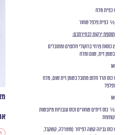
1 כפית מלח
½ כפית פלפל שחור
תוספת ירקות לבחירתכם:
2 כוסות פרחי ברוקולי חלוטים ומתובלים
בשמן זית, שום ומלח
או
1 כוס תרד חלוט מתובל בשמן זית שום, מלח
ופלפל
מא
או
½ כוס זיתים שחורים וכוס עגבניות מיובשות
או
קצוצות
1 כוס גבינה קשה לפיזור (מוצרלה, קשקבל,