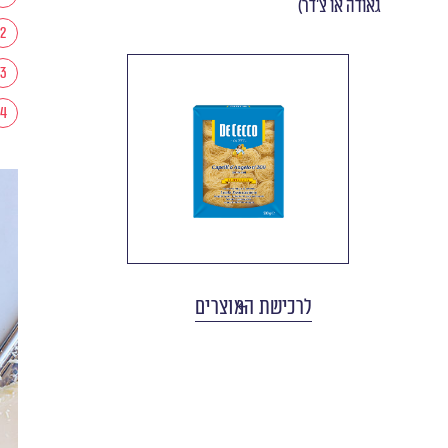
גאודה או צ׳דר)
לרכישת המוצרים