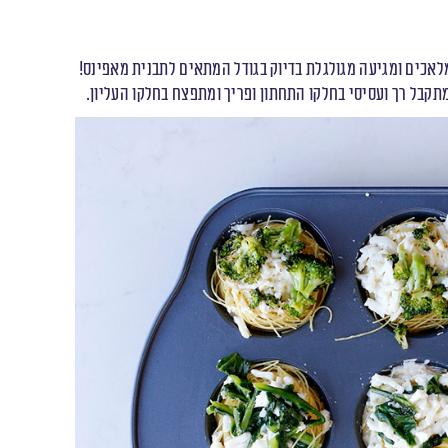
כים ומגיעה מגולגלת בדיוק בגודל המתאים לתבנית מאפינס!
קבל רך ועסיסי בחלקו התחתון ופריך ומתפצח בחלקו העליון.