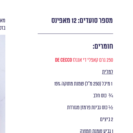
מספר סועדים: 12 מאפינס
מאפ
בזכ
חומרים:
250 גרם קאפלי די אנגלו
DE CECCO
למלית
1 מיכל (250 מ״ל) שמנת מתוקה 15%
¾ כוס חלב
½ כוס גבינת פרמזן מגורדת
2 ביצים
1 גביע שמנת חמוצה