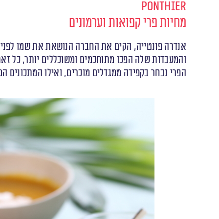
Ponthier
מחיות פרי קפואות וערמונים
‬והמעבדות‭ ‬שלה‭ ‬הפכו‭ ‬מתוחכמים‭ ‬ומשוכללים‭ ‬יותר, ‬כל‭ ‬זאת‭ ‬מבלי‭ ‬לוותר‭ ‬על‭ ‬סימני‭ ‬ההיכר‭ ‬של ‭ ‬PONTHIER: ‬כבוד‭ ‬לחומרי‭ ‬הגלם‭,‬‭ ‬למסורת‭ ‬הייצור‭ ‬ולאיכות‭ ‬הסביבה. ‬
הפרי‭ ‬נבחר‭ ‬בקפידה‭ ‬ממגדלים‭ ‬מוכרים, ‬ואילו‭ ‬המתכונים‭ ‬המסורתיים‭ ‬מבוססים‭ ‬על‭ ‬ידע‭ ‬רב‭ ‬שנים. ‬