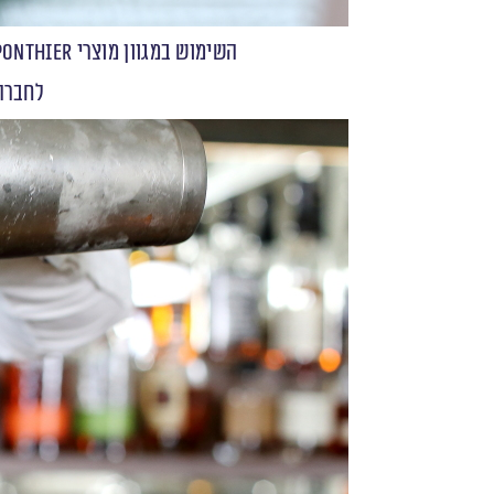
השימוש‭ ‬במגוון‭ ‬מוצרי ‭ ‬PONTHIER‬נפוץ‭ ‬אצל‭ ‬שפים‭ ‬בכל‭ ‬רחבי‭ ‬העולם, ‬בשל‭ ‬תחושת‭ ‬אותנטיות‭ ‬שהוא‭ ‬מעניק‭ ‬ונוחות‭ ‬השימוש‭ ‬בחומרים.
‬לחברה‭ ‬מגוון‭ ‬מוצרי‭ ‬ערמונים‭ ‬והיצע‭ ‬רחב‭ ‬ביותר‭ ‬של‭ ‬מחיות‭ ‬פרי‭ ‬לש‭‬‭‬