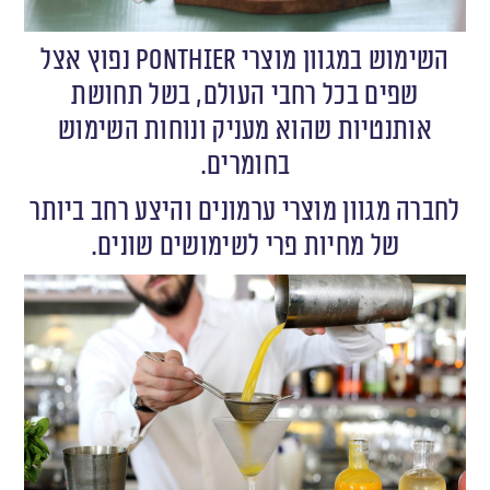
‬בחומרים.
‬של‭ ‬מחיות‭ ‬פרי‭ ‬לשימושים‭ ‬שונים‭.‬