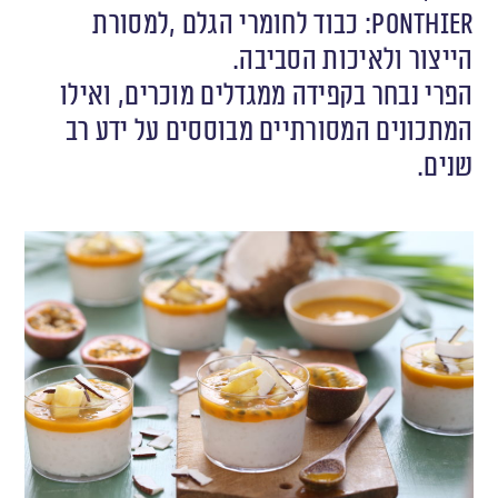
‬הייצור‭ ‬ולאיכות‭ ‬הסביבה. ‬
‬שנים. ‬