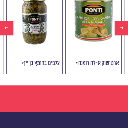
ארטישוק א-לה רומנה
צלפים בחומץ בן יין
צ