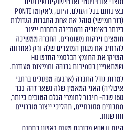
מוצרי אנטיפסטי וארטישוקים שידועים
באיכותם בכל העולם. היום, ג׳אקומו ponti
(דור חמישי) מנהל את אחת החברות הגדולות
ביותר באיטליה והמובילה בתחום ייצור
חומצים וירקות משומרים. החברה ממשיכה
להרחיב את מגוון המוצרים שלה ורק לאחרונה
השיקו את החומץ הבלסמי החדש HD
שמתאפיין בסמיכות גבוהה וחמיצות מעודנת.
למרות גודל החברה (ארבעה מפעלים ברחבי
איטליה) האני המאמין שלה נשאר זהה כבר
150 שנה- חיבור לחומרי הגלם הטובים ביותר,
מתכונים מסורתיים, תהליכי ייצור מודרניים
וחדשנות.
היום Ponti מדורגת מקום ראשון בתחום