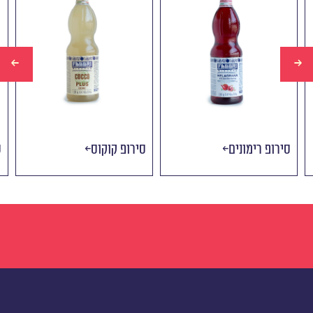
סירופ רימונים
סירופ קוקוס
ס