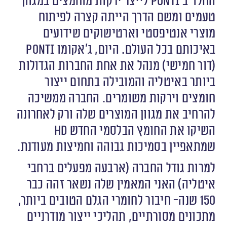
החלו ב Ponti לייצר ירקות מוחמצים במגוון
טעמים ומשם הדרך הייתה קצרה לפיתוח
מוצרי אנטיפסטי וארטישוקים שידועים
באיכותם בכל העולם. היום, ג׳אקומו ponti
(דור חמישי) מנהל את אחת החברות הגדולות
ביותר באיטליה והמובילה בתחום ייצור
חומצים וירקות משומרים. החברה ממשיכה
להרחיב את מגוון המוצרים שלה ורק לאחרונה
השיקו את החומץ הבלסמי החדש HD
שמתאפיין בסמיכות גבוהה וחמיצות מעודנת.
למרות גודל החברה (ארבעה מפעלים ברחבי
איטליה) האני המאמין שלה נשאר זהה כבר
150 שנה- חיבור לחומרי הגלם הטובים ביותר,
מתכונים מסורתיים, תהליכי ייצור מודרניים