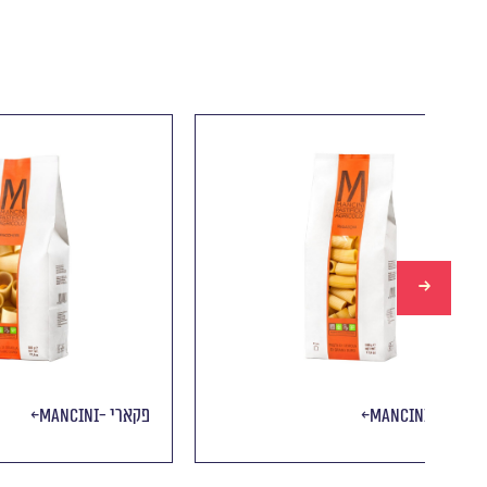
Mancini -ריגטוני
Mancini- פקארי