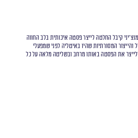
ה דורום הוקמה ע״י מאריו מנצ׳יני בשנת 1938 במחוז Le Marche באיטליה. בשנת 2010 מאסימו מנצ׳יני קיבל החלטה לייצר פסטה איכותית בלב החווה
והייצור המסורתיות שהיו באיטליה לפני שמפעלי
 ולייצר את הפסטה באותו מרחב ובשליטה מלאה על כל