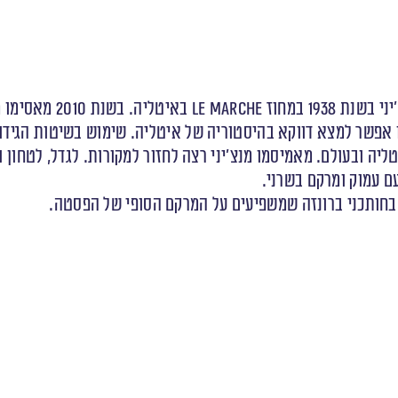
חוות Mancini לגידול חיט
פשר למצא דווקא בהיסטוריה של איטליה. שימוש בשיטות הגידול 
יה ובעולם. מאמיסמו מנצ׳יני רצה לחזור למקורות. לגדל, לטחון
ם עמוק ומרקם בשרני.
בחותכני ברונזה שמשפיעים על המרקם הסופי של הפסטה.