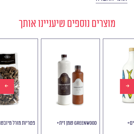
מוצרים נוספים שיעניינו אותך
שמן זית סרדינים
שמן זית Greenwood
פ