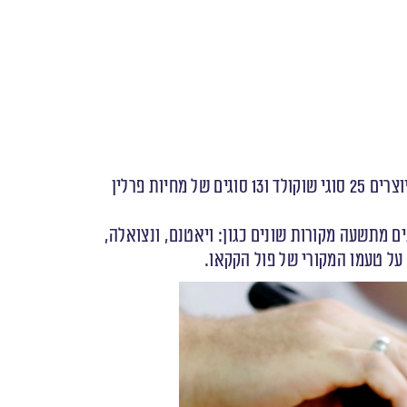
חברת וייס הצרפתית הוקמה בשנת 1882 על ידי יוג’ין וייס והתמקמה בסיינט אטיין שבצרפת, שם נמצאת עד היום. בחברה מיוצרים 25 סוגי שוקולד ו13 סוגים של מחיות פרלין
ם מתשעה מקורות שונים כגון: ויאטנם, ונצואלה,
על טעמו המקורי של פול הקקאו.