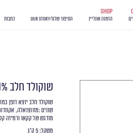
shop
/
ים
הזמנה אונליין
הסיפור שלנו
OUR STORY
כתבות
שוקולד‭ ‬חלב GALAXIE 41%
‬מודגש‭ ‬של‭ ‬קקאו‭ ‬ורמיזה‭ ‬קלה‭ ‬של‭ ‬מרירות‭.
משקל: 5 ק״ג