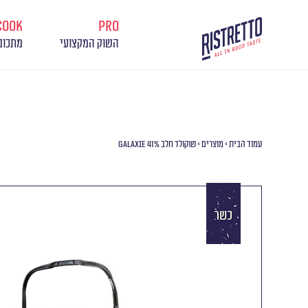
cook
pro
השוק המקצועי
מתכונ
עמוד הבית
>
מוצרים
>
שוקולד‭ ‬חלב GALAXIE 41%