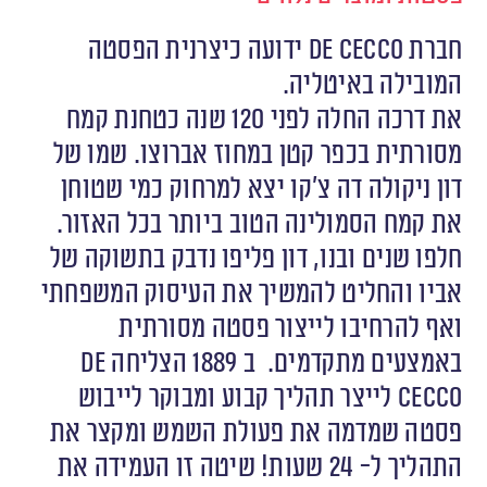
חברת De Cecco ידועה כיצרנית הפסטה
המובילה באיטליה.
את דרכה החלה לפני 120 שנה כטחנת קמח
מסורתית בכפר קטן במחוז אברוצו. שמו של
דון ניקולה דה צ’קו יצא למרחוק כמי שטוחן
את קמח הסמולינה הטוב ביותר בכל האזור.
חלפו שנים ובנו, דון פליפו נדבק בתשוקה של
אביו והחליט להמשיך את העיסוק המשפחתי
ואף להרחיבו לייצור פסטה מסורתית
באמצעים מתקדמים. ב 1889 הצליחה De
Cecco לייצר תהליך קבוע ומבוקר לייבוש
פסטה שמדמה את פעולת השמש ומקצר את
התהליך ל- 24 שעות! שיטה זו העמידה את