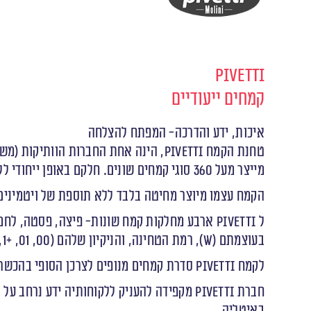
Pivetti
קמחים ייעודיים
איכות, ידע והדרכה- המפתח להצלחה
טחנת הקמח
Pivetti
מייצר מעל 360 סוגי קמחים שונים. חלקם באופן ייחודי ללקוחות.
הקמח עצמו מיוצר מחיטה בלבד ללא תוספת של ויטמינים א
ל
Pivetti
ארבע מחלקות קמח שונות- פיצה, פסטה, לחמים 
בעוצמתם (
W
), רמת הטחינה, והניקיון שלהם (00, 01, +1, +2).
לקמח Pivetti סדרת קמחים מנופים לצרכן הסופי בהכשר בד״ץ בעלזא. ניתן למצא מגוון גדול של מתכוני אפייה לצרכן הסופי
חברת
Pivetti
מקפידה להעניק ללקוחותיה ידע נרחב על 
באיטליה.