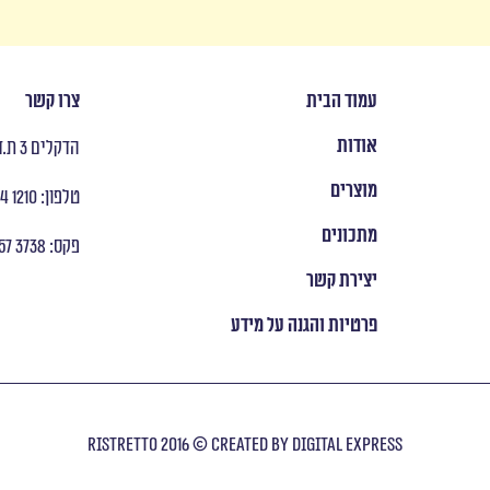
עמוד הבית
צרו קשר
אודות
הדקלים 3 ת.ד 8053 ראש העין
מוצרים
טלפון: ‭ +972 9 954 1210
מתכונים
פקס: ‭ +972 9 957 3738
יצירת קשר
פרטיות והגנה על מידע
Ristretto 2016 © Created by
digital express