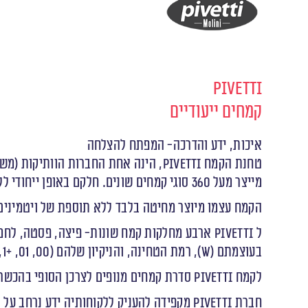
Pivetti
קמחים ייעודיים
איכות, ידע והדרכה- המפתח להצלחה
טחנת הקמח
Pivetti
מייצר מעל 360 סוגי קמחים שונים. חלקם באופן ייחודי ללקוחות.
הקמח עצמו מיוצר מחיטה בלבד ללא תוספת של ויטמינים א
ל
Pivetti
ארבע מחלקות קמח שונות- פיצה, פסטה, לחמים 
בעוצמתם (
W
), רמת הטחינה, והניקיון שלהם (00, 01, +1, +2).
לקמח Pivetti סדרת קמחים מנופים לצרכן הסופי בהכשר בד״ץ בעלזא. ניתן למצא מגוון גדול של מתכוני אפייה לצרכן הסופי
חברת
Pivetti
מקפידה להעניק ללקוחותיה ידע נרחב על 