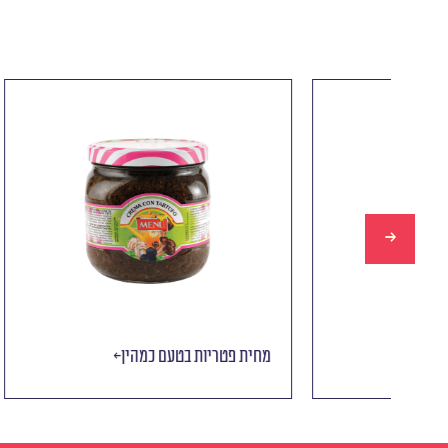
מחית כמהין
מחית פטר