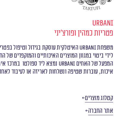
Urbani
פטריות כמהין ופורצ'יני
משפחת URBANI האיטלקית עוסקת בגידול וט
לידי ביטוי במגוון המוצרים האיכותיים והמוקפדים של הח
איכות, עוברות שטיפה ונשלחות לאריזה או לעיבוד לאחד ממוצרי האיכות של URBANI. פטריות הכמהין הטריות וכל מוצרי המ
קטלוג מוצרים
אתר החברה