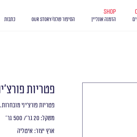
shop
/
ים
הזמנה אונליין
הסיפור שלנו
OUR STORY
כתבות
פטריות פורצ’ינ
פטריות פורצ’יני מובחרות.
משקל: 20 גר'/ 500 גר׳
ארץ יצור: איטליה