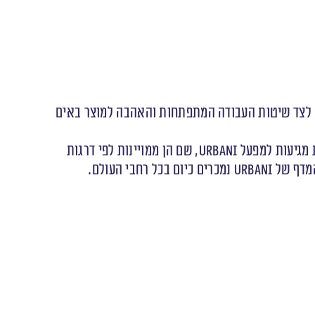
 לדור, לצד שיטות העבודה המתפתחות והאהבה למוצר באים
המפעל של האחים URBANI נמצא ליד ספולטו במרכז איטליה ומקושר לכל ציידי הכמהין האיזוריים. פטריות הכמהין הטריות מגיעות למפעל URBANI, שם הן ממויינות לפי דרגות