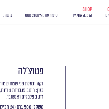
shop
/
ים
הזמנה אונליין
הסיפור שלנו
OUR STORY
כתבות
פטוצ’לה
דקה ובעלת פני שטח שטוחים
כגון: רוטב עגבניות טריות
רוטב פלפלים ואנשובי.
משקל: 500 גרם (24 חבילות בקרטון)