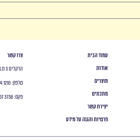
עמוד הבית
צרו קשר
אודות
הדקלים 3 ת.ד 8053 ראש העין
מוצרים
טלפון: ‭ +972 9 954 1210
מתכונים
פקס: ‭ +972 9 957 3738
יצירת קשר
פרטיות והגנה על מידע