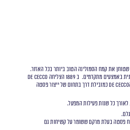
חוק כמי שטוחן את קמח הסמולינה הטוב ביותר בכל האזור.
חלפו שנים ובנו, דון פליפו נדבק בתשוקה של אביו והחליט להמשיך את העיסוק המשפחתי ואף להרחיבו לייצור פסטה מסורתית באמצעים מתקדמים. ב 1889 הצליחה De Cecco
לייצר תהליך קבוע ומבוקר לייבוש פסטה שמדמה את פעולת השמש ומקצר את התהליך ל- 24 שעות! שיטה זו העמידה את הDe Cecco כמובילת דרך בתחום של ייצור פסטה
לם.
טיח פסטה בעלת מרקם ששומר על קשיחות גם