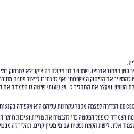
מח מסורתית בכפר קטן במחוז אברוצו. שמו של דון ניקולה דה צ’קו יצא למר
ח הצמודה למפעל הפסטה כדי להבטיח את טריות ואיכות חומר הג
צמוד אליו. לישת הקמח נעשית עם מי מעיין קרים. תהליך זה מב