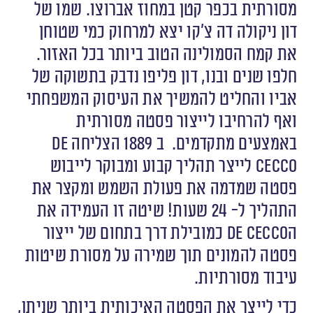
מסורתית בכפר קטן במחוז אברוצו. שמו של
דון ניקולה דה צ’קו יצא למרחוק כמי שטוחן
את קמח הסמולינה הטוב ביותר בכל האזור.
חלפו שנים ובנו, דון פליפו נדבק בתשוקה של
אביו והחליט להמשיך את העיסוק המשפחתי
ואף להרחיבו לייצור פסטה מסורתית
באמצעים מתקדמים. ב 1889 הצליחה De
Cecco לייצר תהליך קבוע ומבוקר לייבוש
פסטה שמדמה את פעולת השמש ומקצר את
התהליך ל- 24 שעות! שיטה זו העמידה את
הDe Cecco כמובילת דרך בתחום של ייצור
פסטה להמונים תוך שמירה על מסורת שיטות
עיבוד מסורתיות.
כדי לייצר את הפסטה האיכותית ביותר שניתן,