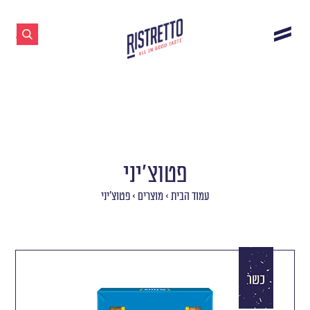
פטוצ’יני
עמוד הבית
>
מוצרים
>
פטוצ’יני