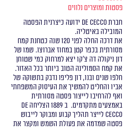
פסטות ומוצרים נלווים
חברת De Cecco ידועה כיצרנית הפסטה
המובילה באיטליה.
את דרכה החלה לפני 120 שנה כטחנת קמח
מסורתית בכפר קטן במחוז אברוצו. שמו של
דון ניקולה דה צ’קו יצא למרחוק כמי שטוחן
את קמח הסמולינה הטוב ביותר בכל האזור.
חלפו שנים ובנו, דון פליפו נדבק בתשוקה של
אביו והחליט להמשיך את העיסוק המשפחתי
ואף להרחיבו לייצור פסטה מסורתית
באמצעים מתקדמים. ב 1889 הצליחה De
Cecco לייצר תהליך קבוע ומבוקר לייבוש
פסטה שמדמה את פעולת השמש ומקצר את