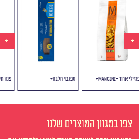
Mancini- פוזילי ארוך
ספגטי חלבון
פ
צפו במגוון המוצרים שלנו