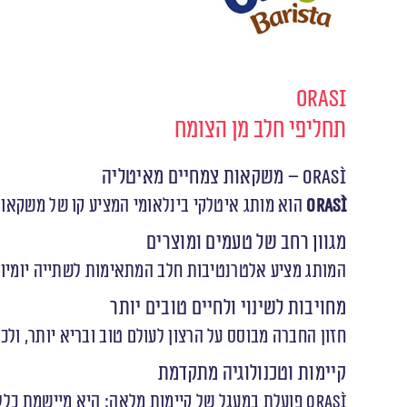
Orasi
תחליפי חלב מן הצומח
OraSì – משקאות צמחיים מאיטליה
OraSì
הוא מותג איטלקי בינלאומי המציע קו של משקאות
מגוון רחב של טעמים ומוצרים
המותג מציע אלטרנטיבות חלב המתאימות לשתייה יומיומית
מחויבות לשינוי ולחיים טובים יותר
חזון החברה מבוסס על הרצון לעולם טוב ובריא יותר, ול
קיימות וטכנולוגיה מתקדמת
OraSì פועלת במעגל של קיימות מלאה: היא מיישמת