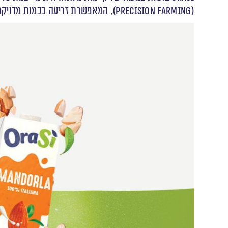
(Precision Farming), המאפשרת זריעה בכמות מדויקת לכל מטר מרובע – ובכך מצמצמת בזבוז מים ומשאבים.