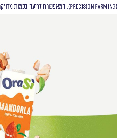
(Precision Farming), המאפשרת זריעה בכמות מדויקת לכל מטר מרובע – ובכך מצמצמת בזבוז מים ומשאבים.