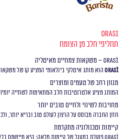
Orasi
תחליפי חלב מן הצומח
OraSì – משקאות צמחיים מאיטליה
OraSì
הוא מותג איטלקי בינלאומי המציע קו של משקאות
מגוון רחב של טעמים ומוצרים
המותג מציע אלטרנטיבות חלב המתאימות לשתייה יומיומית
מחויבות לשינוי ולחיים טובים יותר
חזון החברה מבוסס על הרצון לעולם טוב ובריא יותר, ול
קיימות וטכנולוגיה מתקדמת
OraSì פועלת במעגל של קיימות מלאה: היא מיישמת