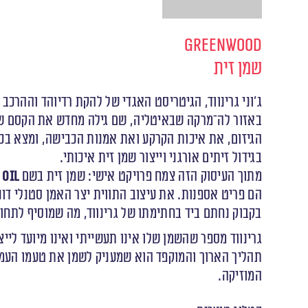
Greenwood
שמן זית
באזור לה־מרקה שבאיטליה, שם גילה מחדש את הקסם שב
הגיזום, את איכות הקרקע ואת אמנות הכבישה, ומצא בכך
בגידול זיתים אורגני וייצור שמן זית איכותי.
מתוך העיסוק הזה צמח פרויקט אישי: שמן זית בשם
Oil
הם פריט אספנות. את עיצוב התווית יצר האמן סטנלי דו
בקבוק נחתם ביד בחתימתו של גרינווד, מה שמוסיף לתח
גרינווד מספר שהשמן שלו אינו תעשייתי ואינו מיועד לייצ
תהליך הארוך והמוקפד הוא שמעניק לשמן את טעמו העמוק
המוזיקה.