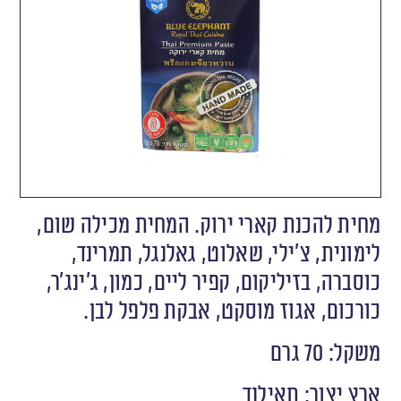
מחית להכנת קארי ירוק. המחית מכילה שום,
לימונית, צ׳ילי, שאלוט, גאלנגל, תמרינד,
כוסברה, בזיליקום, קפיר ליים, כמון, ג׳ינג׳ר,
כורכום, אגוז מוסקט, אבקת פלפל לבן.
משקל: 70 גרם
ארץ יצור: תאילנד