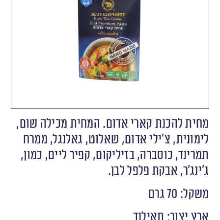
מחית להכנת קארי אדום. המחית מכילה שום,
לימונית, צ׳ילי אדום, שאלוט, גאלנגל, ממרח
תמרינד, כוסברה, בזיליקום, קפיר ליים, כמון,
ג׳ינג׳ר, אבקת פלפל לבן.
משקל: 70 גרם
ארץ יצור: תאילנד