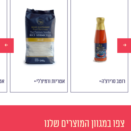
רוטב סרירצ׳ה
אטריות ורמיצ׳לי
א
צפו במגוון המוצרים שלנו