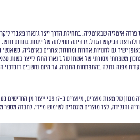
 ע”י ג’נארו פאברי במחוז פררה איטליה שבאיטליה. בתחילת הדרך ייצר ג’נארו פ
דולה ואת הביקוש הגדל. זו היתה תחילתה של יזמות בתחום חדש.
קודת מפנה גדולה בהתפתחות החברה. עד היום נחשבים דובדבני הא
יה והגלידה, לצד מוצרים מוגמרים לשימוש מיידי. לחברה מספר מפ