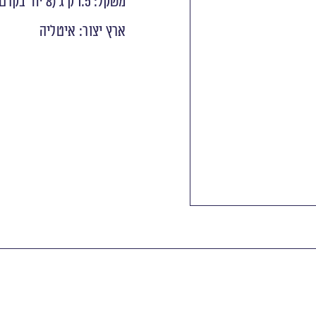
משקל: 1.5 ק״ג (8 יח' בקרטון)
ארץ יצור: איטליה