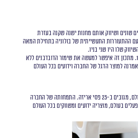
אברי ליקרים שונים ושיווק אותם מחנות ישנה שקנה בעזרת
 עם ההתעוררות התעשייתית של בולוניה בתחילת המאה
את דובדבני אמרנה בסירופ המפורסמים אשר הוכנו לפי מתכון משפחתי מסורתי של אשתו של ג’נארו החלו לייצר בשנת 1930. מתכון זה איפשר למעשה את שימור הדובדבנים ללא
מרנה למוצר הדגל של החברה וידועים בכל העולם
כיום מנוהלת חברת פאברי ע”י דור רביעי למייסדים. לחברה מגוון של מאות מוצרים, מיוצרים ב-17 פסי ייצור מן החדישים בעולם, מגובים ב-23 פסי אריזה. התמחותה של החברה
עלים בעולם, מוצריה ידועים ומשווקים בכל העולם