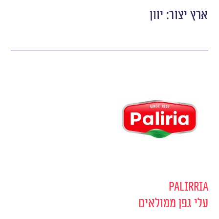
ארץ יצור: יוון
Palirria
עלי גפן ממולאים