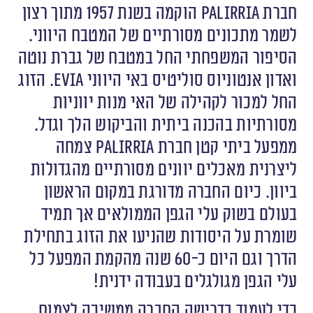
חברת Palirria הוקמה בשנת 1957 מתוך רצון
לשמר מתכונים מסורתיים של המטבח היווני.
הסיפור המשפחתי החל במטבח של גברת נוטה
ואדון אנטוניוס סוליטיס באי היווני Evia. הזוג
החל למכור לקהילה של האי מנות יווניות
מסורתיות בהכנה ביתית והביקוש הלך וגדל.
ממפעל ביתי קטן חברת Palirria צמחה
ליצרנית מאכלים יוונים מסורתיים מהגדולות
ביוון. כיום החברה מדורגת במקום הראשון
בעולם בשוק עלי הגפן הממולאים אך תמיד
שומרת על היסודות שהניעו את הזוג בתחילת
הדרך וגם היום כ-60 שנה מהקמת המפעל כל
עלי הגפן מגולגלים בעבודה ידנית!
כדי לעמוד בדרישה החברה ממשיכה לצמוח