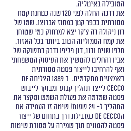
המובילה באיטליה.
את דרכה החלה לפני 120 שנה כטחנת קמח
מסורתית בכפר קטן במחוז אברוצו. שמו של
דון ניקולה דה צ’קו יצא למרחוק כמי שטוחן
את קמח הסמולינה הטוב ביותר בכל האזור.
חלפו שנים ובנו, דון פליפו נדבק בתשוקה של
אביו והחליט להמשיך את העיסוק המשפחתי
ואף להרחיבו לייצור פסטה מסורתית
באמצעים מתקדמים. ב 1889 הצליחה De
Cecco לייצר תהליך קבוע ומבוקר לייבוש
פסטה שמדמה את פעולת השמש ומקצר את
התהליך ל- 24 שעות! שיטה זו העמידה את
הDe Cecco כמובילת דרך בתחום של ייצור
פסטה להמונים תוך שמירה על מסורת שיטות