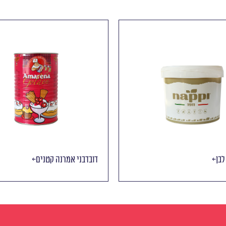
וריגטו שוקו-עוגיות כהה (BISCOTELLA
נוצ׳ולוטה לבן