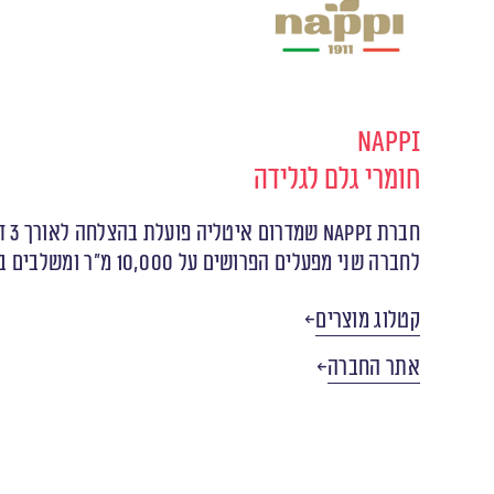
Nappi
חומרי גלם לגלידה
חברת ‬Nappi ‬שמדרום‭ ‬איטליה‭ ‬פועלת‭ ‬בהצלחה‭ ‬לאורך‭ ‬3‭ ‬דורות‭. ‬התמחותה‭ ‬בייצור‭ ‬חומרי‭ ‬גלם‭ ‬לתעשיית‭ ‬הגלידה‭ ‬והקונדיטוריה.
לחברה‭ ‬שני‭ ‬מפעלים‭ ‬הפרושים‭ ‬על‭ ‬10‭,‬000‭ ‬מ‭”‬ר‭ ‬ומשלבים‭ ‬בין‭ ‬בחירה‭ ‬קפדנית‭ ‬של‭ ‬חומרי‭ ‬גלם‭ ‬איכותיים‭ ‬ושימוש‭ ‬בטכנולוגיות‭ ‬חדישות‭ ‬לצד‭ ‬מסורות‭ ‬עתיקות‭.‬
קטלוג מוצרים
אתר החברה