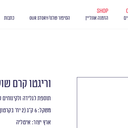
shop
/
ים
הזמנה אונליין
הסיפור שלנו
OUR STORY
כתבות
וריגטו קרם שוקולד-א
תוספת לגלידה ולקינוחים ש
משקל: 6 ק"ג (2 יח' בקרטון)
ארץ יצור: איטליה