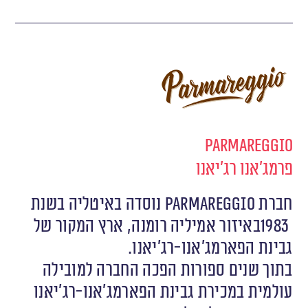
Parmareggio
פרמג'אנו רג'יאנו
‬גבינת‭ ‬הפארמג‭’‬אנו‭-‬רג‭’‬יאנו.