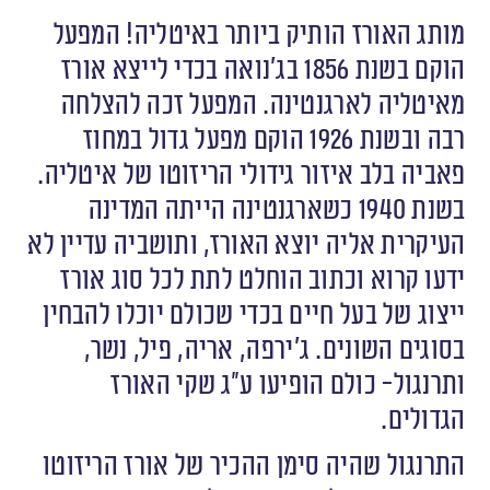
מותג האורז הותיק ביותר באיטליה! המפעל
הוקם בשנת 1856 בג׳נואה בכדי לייצא אורז
מאיטליה לארגנטינה. המפעל זכה להצלחה
רבה ובשנת 1926 הוקם מפעל גדול במחוז
פאביה בלב איזור גידולי הריזוטו של איטליה.
בשנת 1940 כשארגנטינה הייתה המדינה
העיקרית אליה יוצא האורז, ותושביה עדיין לא
ידעו קרוא וכתוב הוחלט לתת לכל סוג אורז
ייצוג של בעל חיים בכדי שכולם יוכלו להבחין
בסוגים השונים. ג׳ירפה, אריה, פיל, נשר,
ותרנגול- כולם הופיעו ע״ג שקי האורז
הגדולים.
התרנגול שהיה סימן ההכיר של אורז הריזוטו