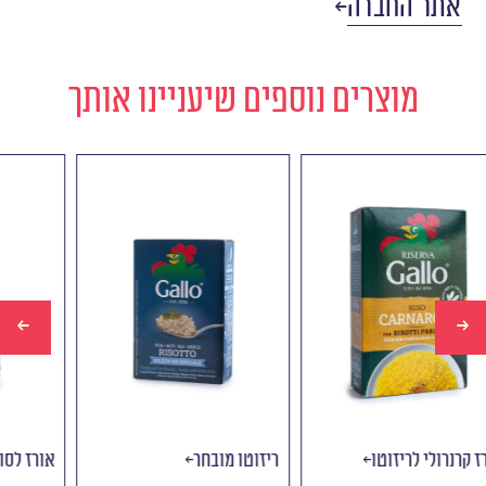
אתר החברה
מוצרים נוספים שיעניינו אותך
אורז קרנרולי לריזוטו
ריזוטו מובחר
א