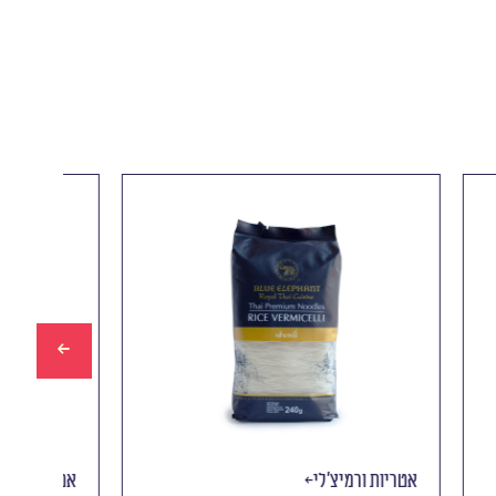
אטריות ורמיצ׳לי
אטרי