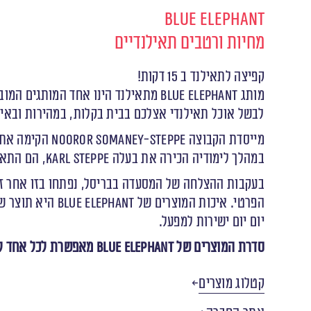
Blue Elephant
מחיות ורטבים תאילנדיים
קפיצה לתאילנד ב 15 דקות!
מותג Blue Elephant מתאילנד הינו אחד המותגים המובילים בתחום מוצרי איכות לבישול ביתי של מגוון מאכלים תאילנדים מסורתיים.
לבשל אוכל תאילנדי אצלכם בבית בקלות, במהירות ובאי
במהלך לימודיה הכירה את בעלה Karl Steppe, הם התאהבו וביססו שם את חייהם.
בעקבות ההצלחה של המסעדה בבריסל, נפתחו בזו אחר זו 
הפרטי. איכות ה
יום יום ישירות למפעל.
סדרת המוצרים של Blue Elephant מאפשרת לכל אחד להיות שף תאילנדי בקלות ובמהירות במטבח הביתי.
קטלוג מוצרים