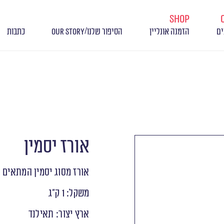
shop
/
ים
הזמנה אונליין
הסיפור שלנו
OUR STORY
כתבות
אורז יסמין
אורז מסוג יסמין המתאים 
משקל: 1 ק"ג
ארץ יצור: תאילנד