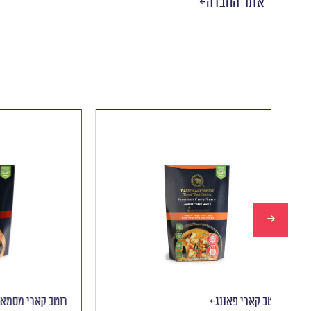
אתר החברה
רוטב קארי פאננג
רוטב קארי