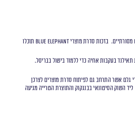
בזכות סדרת מוצרי Blue Elephant תוכלו
וצה Nooror Somaney-Steppe הקימה את החברה במהלך שהותה בבריסל. בשנות ה- 80 עזבה Nooror את תאילנד בעקבות אחיה כדי ללמוד בישול בבריסל.
י גלם אשר התרחב גם לפיתוח סדרת מוצרים לצרכן
מפעל ממוקם ממש ליד השוק הסיטונאי בבנגקוק והתוצרת הטרייה מגיעה