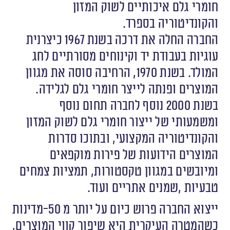
‬והקונדיטוריה‭ ‬בספרד‭.‬
‬טבעיות‭, ‬שמנים‭ ‬אתריים‭ ‬ועוד.
‬כשהמטרה‭ ‬העיקרית‭ ‬היא‭ ‬שיפור‭ ‬קווי‭ ‬המוצרים,