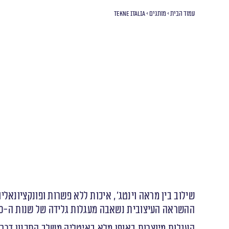
עמוד הבית
>
מותגים
>
Tekne Italia
שילוב בין מראה וינטג׳, איכות ללא פשרות ופונקציונאלי
ההשראה העיצובית נשאבה מעגלות גלידה של שנות ה-50 וממכונית ה Ape piaggio המיתולוגית.
העגלות מיוצרות באופן מלא באיטליה משלב התכנון דרך