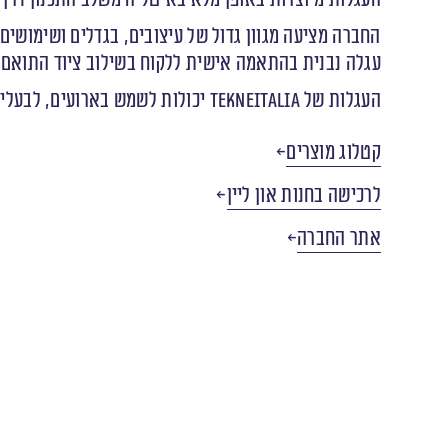
החברה מציעה מגוון גדול של עיצובים, בגדלים ושימושים 
עגלה נבנית בהתאמה אישית ללקוח בשילוב ציוד התואם א
העגלות של TekneItalia יכולות לשמש בארועים, לבעלי עסקים קטנים, מסעדות קיימות אשר רוצות לייצר דוכן נוסף עם מוצר ייחודי ועוד מגוון גדול של אפשרויות.
קטלוג מוצרים
לרכישה בחנות און ליין
אתר החברה