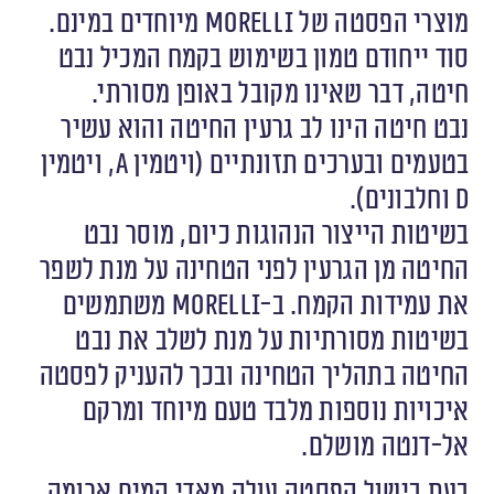
מוצרי הפסטה של Morelli מיוחדים במינם.
סוד ייחודם טמון בשימוש בקמח המכיל נבט
חיטה, דבר שאינו מקובל באופן מסורתי.
נבט חיטה הינו לב גרעין החיטה והוא עשיר
בטעמים ובערכים תזונתיים (ויטמין A, ויטמין
D וחלבונים).
בשיטות הייצור הנהוגות כיום, מוסר נבט
החיטה מן הגרעין לפני הטחינה על מנת לשפר
את עמידות הקמח. ב-Morelli משתמשים
בשיטות מסורתיות על מנת לשלב את נבט
החיטה בתהליך הטחינה ובכך להעניק לפסטה
איכויות נוספות מלבד טעם מיוחד ומרקם
אל-דנטה מושלם.
בעת בישול הפסטה עולה מאדי המים ארומה