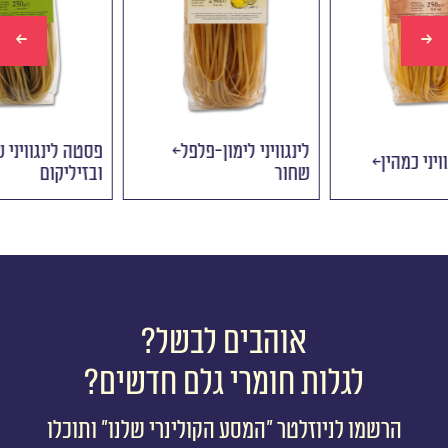
לינגוויני לימון-פלפל
פ
פסטה לינגוויני כמהין
שחור
ו
אוהבים לבשל?
לגלות חומרי גלם חדשים?
הרשמו לניוזלטר ״המסע הקולינרי שלנו״ ותוכלו