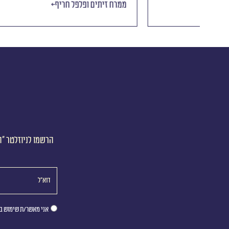
ממרח זיתים וארטישוק
ממרח זיתי
הרשמו לניוזלטר ״ה
אני מאשר/ת שימוש במ