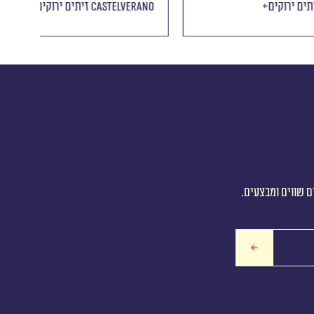
זיתים ירוקים CERIGNOLA
זיתים יר
ם שווים ומבצעים.