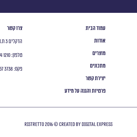
עמוד הבית
צרו קשר
אודות
הדקלים 3 ת.ד 8053 ראש העין
מוצרים
טלפון: ‭ +972 9 954 1210
מתכונים
פקס: ‭ +972 9 957 3738
יצירת קשר
פרטיות והגנה על מידע
Ristretto 2016 © Created by
digital express