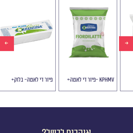
מוצרלה 70-30
פיור די לאטה- kphmv
פי