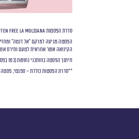
סדרת הפסטות
uten Free La Molisana
הפסטה מגיעה למרקם ״אל דנטה״ ומחזיק
הקינואה אשר אחראית לטעם ותירס אשר 
חיתוך הפסטה בחותכני נחושת (כמו בפס
**סדרת הפסטות כוללת – ספגטי, פסטה פ