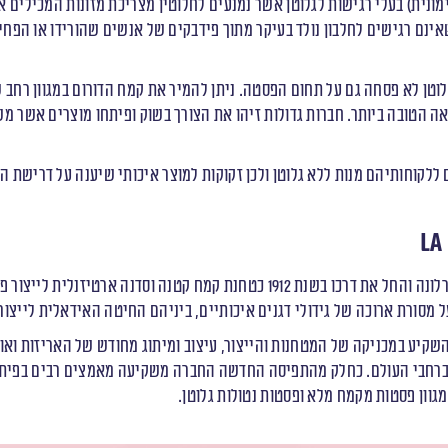
ונית) בעלי רגישות לגלוטן אשר נמנעים לחלוטין מצריכת מזונות המכילים 
ם רגישים לחלבון נולד בעיקר מתוך פידבקים של אנשים שהורידו או הפחיתו
וטן לא פסחה גם על תחום הפסטה. ניתן להמיר את קמח הדורום במגוון רחב 
ה הטובה ביותר. חברות גדולות זיהו את הצורך בשוק ופיתחו מוצרים אשר מש
ללקוחותיהם מנות ללא גלוטן ולכן זקוקות למוצר איכותי שיענה על דרישת ה
La
נוסד ע”י משפחת קרלונה והחל את דרכו בשנת 1912 כטחנת קמח קטנה וסדנ
על מסורת ארוכה של גידולי דגנים איכותיים, ביניהם החיטה האידאלית לייצור
יע במכניקה של המטחנות והייצור, עיצוב ומיתוג מחודש של האריזות ואו
צאת ללמעלה מ- 80 מדינות ברחבי העולם. כחלק מהתפיסה החדשה החברה משקיעה מאמצים רבים
גוון פסטות מקמח מלא ופסטות נטולות גלוטן.