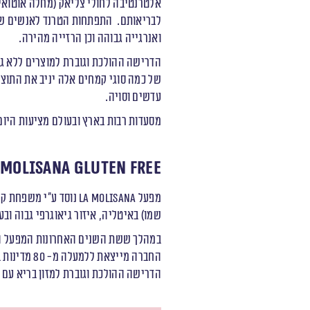
אלטרנטיבה לחולי צליאק (מחלה אוטואימ
לבריאותם. התפתחות הטרנד לאנשים שאינ
ואנרגייה גבוהה וכן הרזייה מהירה.
הדרישה ההולכת וגוברת למוצרים ללא גל
של כמה סוגי קמחים אלה יניב את התוצא
עדשים וסויה.
מסעדות רבות בארץ ובעולם מציעות היום 
 Molisana Gluten Free
מפעל
La Molisana
שמו) באיטליה, איזור גיאוגרפי גבוה וב
במהלך ששת השנים האחרונות המפעל השק
החברה מיי
הדרישה ההולכת וגוברת למזון בריא עם מ