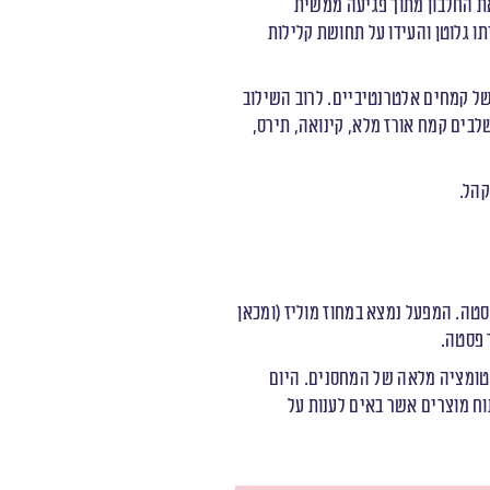
את החלבון מתוך פגיעה ממשית
 גלוטן והעידו על תחושת קלילות
של קמחים אלטרנטיביים. לרוב השילוב
לבים קמח אורז מלא, קינואה, תירס,
קהל.
ה ארטיזנלית לייצור פסטה. המפעל נמצא במחוז מוליז (ומכאן
 פסטה.
טומציה מלאה של המחסנים. היום
 בפיתוח מוצרים אשר באים לענות על