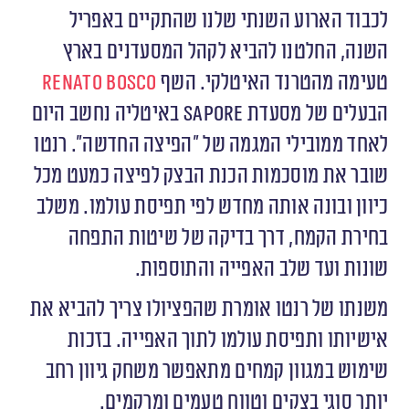
לכבוד הארוע השנתי שלנו שהתקיים באפריל
השנה, החלטנו להביא לקהל המסעדנים בארץ
טעימה מהטרנד האיטלקי. השף
Renato Bosco
הבעלים של מסעדת
Sapore
באיטליה נחשב היום
לאחד ממובילי המגמה של ״הפיצה החדשה״. רנטו
שובר את מוסכמות הכנת הבצק לפיצה כמעט מכל
כיוון ובונה אותה מחדש לפי תפיסת עולמו. משלב
בחירת הקמח, דרך בדיקה של שיטות התפחה
שונות ועד שלב האפייה והתוספות.
משנתו של רנטו אומרת שהפציולו צריך להביא את
אישיותו ותפיסת עולמו לתוך האפייה. בזכות
שימוש במגוון קמחים מתאפשר משחק גיוון רחב
יותר סוגי בצקים וטווח טעמים ומרקמים.