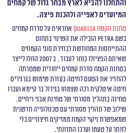
והתחלנו להביא לארץ מבחר גדול של קמחים
המיועדים לאפייה ולהכנת פיצה.
טחנת הקמח
Quaglia
אחראית על סדרת קמחים
בשם
Petra
הובילה את השינוי בתחום
ההתייחסות המחודשת לבחירת סוגי הקמחים
שאיתם הפציולו בוחר לעבוד . ב 2007 החלו לייצר
בטחנת הקמח סדרת קמחים ייחודית שמטרתה
להחזיר את הטעם לחיטה בעזרת שימוש בגרגירים
חיטה איטלקית רכה שצמחו בגידול בר קיימא ועברו
טחינה בתהליך מסורתי של טחינת אבני ריחיים.
שילוב של תהליך מסורתי עם טכנולוגייה חדשנית
שמאפשרת ניקוי הקמח ממזיקים חיצוניים בלי
לוותר על טעמו וערכו התזונתי.