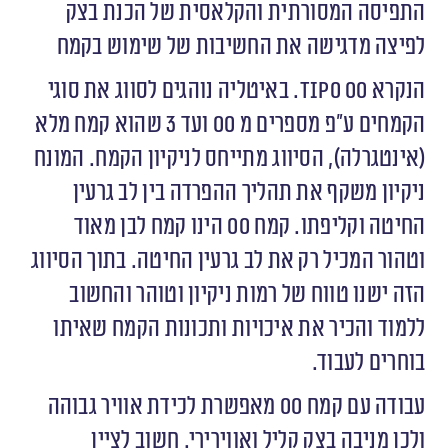
התפיסה המסורתית והקלאסית של הכנת בצק
לפיצה מדגישה את החשיבות של שימוש בקמח
הנקרא
Tipo
00. באיטליה נוהגים לסווג את סוגי
הקמחים ע״פ מספרים מ 00 ועד 3 שהוא קמח מלא
(אינטגרלה), הסיווג מתייחס לניקיון הקמח. המונח
ניקיון משקף את תהליך ההפרדה בין לב גרעין
החיטה וקליפתו. קמח 00 הינו קמח לבן מאוד
וטהור המכיל רק את לב גרעין החיטה. בתוך הסיווג
הזה ישנו טווח של רמות ניקיון וטוהר והחשוב
ללמוד והכיר את איכויות ותכונות הקמח שאיתו
בוחרים לעבוד.
עבודה עם קמח 00 מאפשרת לכידת אוויר גבוהה
ולכן מניבה בצק קליל ואווירירי. חשוב לציין