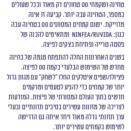
טחינה ושקמחי 00 טחונים דק מאוד וככל שעולים
במספר, הטחינה עבה יותר. קביעה זו אינה
מדוייקת. ישנם קמחים המסווגים 00 בטחינה עבה
כגון:
Ninfea/Ruvida
ומתאימים להכנה של
פסטה טרייה ופתיחת בצקים לפיצה.
בשנים האחרונות החלה להתפתח מגמה של בחינה
מחדש של השימוש הבלעדי בקמח 00 לפיצה.
פציולו/שפים איטלקים החלו ״לשחק״ עם מגוון גדול
יותר של קמחים כדי להגיע לטעמים ומרקמים
חדשים בתוך העולם המסורתי של פיצות. המודעות
לצריכה של מזונות עשירים בסיבים תזונתיים ובעלי
ערך תזונתי גדלה מאוד ויחד איתה גם הדרישה
לשימוש בקמחים עשירים יותר.