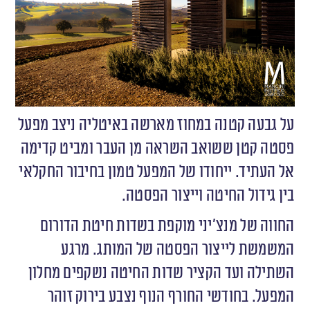
על גבעה קטנה במחוז מארשה באיטליה ניצב מפעל
פסטה קטן ששואב השראה מן העבר ומביט קדימה
אל העתיד. ייחודו של המפעל טמון בחיבור החקלאי
בין גידול החיטה וייצור הפסטה.
החווה של מנצ׳יני מוקפת בשדות חיטת הדורום
המשמשת לייצור הפסטה של המותג. מרגע
השתילה ועד הקציר שדות החיטה נשקפים מחלון
המפעל. בחודשי החורף הנוף נצבע בירוק זוהר