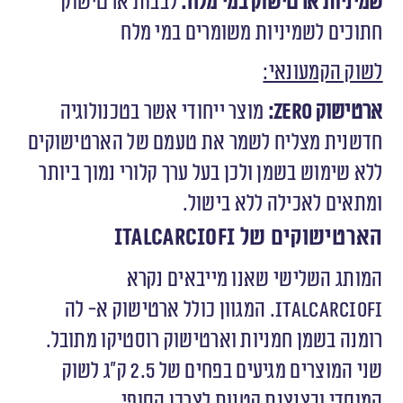
שמיניות ארטישוק במי מלח:
לבבות ארטישוק
חתוכים לשמיניות משומרים במי מלח
לשוק הקמעונאי:
ארטישוק
zero
:
מוצר ייחודי אשר בטכנולוגיה
חדשנית מצליח לשמר את טעמם של הארטישוקים
ללא שימוש בשמן ולכן בעל ערך קלורי נמוך ביותר
ומתאים לאכילה ללא בישול.
הארטישוקים של
Italcarciofi
המותג השלישי שאנו מייבאים נקרא
Italcarciofi
. המגוון כולל ארטישוק א- לה
רומנה בשמן חמניות וארטישוק רוסטיקו מתובל.
שני המוצרים מגיעים בפחים של 2.5 ק״ג לשוק
המוסדי ובצנצנת קטנות לצרכן הסופי.