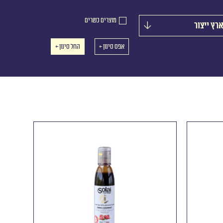
מוצרים כשרים
רץ ייצור
אפס סינון ←
החל סינון ←