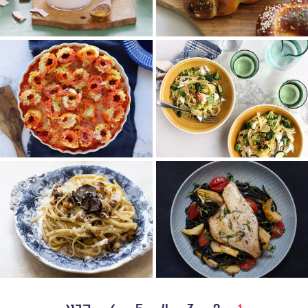
חלה לשבת
טפיוקה פירות טרופיים
רכה ועסיסית
קינוח טבעוני, טעים ומיוחד
לזניה מגולגלת במילוי
טריפוליני ירקות גינה
גבינות
ארוחה קלילה ומזינה
אותה הגברת בשינוי אדרת
לינגוויני כמהין
לינגוויני דגים שחור
ברוטב שום ופטריות