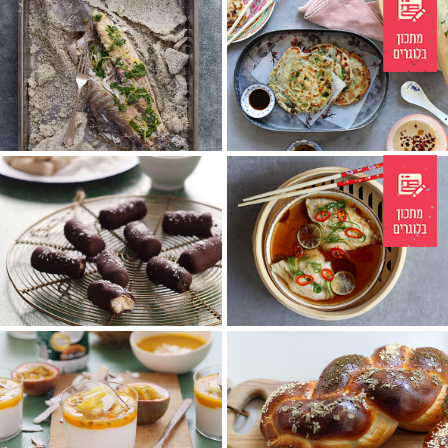
בינג- לחם סיני
דג במלח אטלנטי
בתוספת בצל ירוק ושמן
שיטת ההכנה הקלה וטעימה
שומשום
ביותר לדגים
חטיפי קוקוס, שוקולד
דג מאודה
ובוטנים
ברוטב סויה וג׳ינג׳ר
ממתק טבעוני ממכר